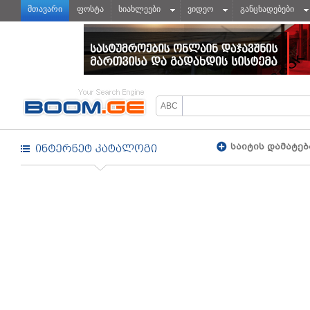
მთავარი
ფოსტა
სიახლეები
ვიდეო
განცხადებები
საიტის დამატებ