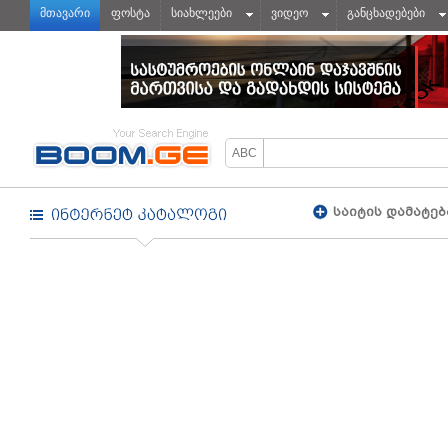
მთავარი
ფოსტა
სიახლეები
ვიდეო
განცხადებები
საიტის დამატებ