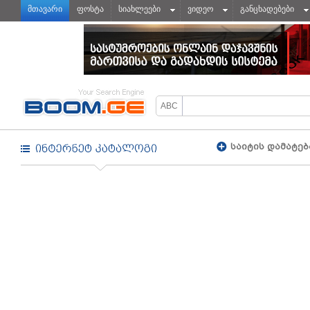
მთავარი
ფოსტა
სიახლეები
ვიდეო
განცხადებები
საიტის დამატებ