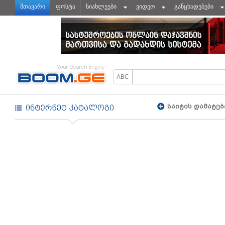
მთავარი
ფოსტა
სიახლეები
ვიდეო
განცხადებები
საიტის დამატებ