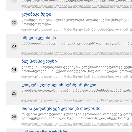
ოფიციალური წარმომადგენელი საქართველოში. დისტანცი
ორგანიზაცია და მხოლოდ პროფესიონალი ექიმების ჯგუფ
დეტალურად დათვალიერება
შეტყობინება დაზიანებულ ლინკზ
სრული პაკეტი: დაწყებული კლინიკის ამორჩევით, მკურნ
განსაზღვრით, დასრულებული სავიზო მხარდაჭერით
კლინიკა მედი
კოსმეტოლოგია, სტომატოლოგია, პლასტიკური ქირურგია, 
22
პროქტოლოგია
დეტალურად დათვალიერება
შეტყობინება დაზიანებულ ლინკზ
იმედის კლინიკა
სამშობიარო სახლი ,,იმედის კლინიკის” ოფიციალური ვებ
23
დეტალურად დათვალიერება
შეტყობინება დაზიანებულ ლინკზ
ნიუ ჰოსპიტალსი
უახლესი სამედიცინო ტექნიკის, ულტრათანამედროვე ტექ
24
მომსახურების სისტემის მიხედვით „ნიუ ჰოსპიტალი“ ერთად
ჰოსპიტალს ყველანაირი რესურსი გააჩნია საქართველოში 
დეტალურად დათვალიერება
შეტყობინება დაზიანებულ ლინკზ
ჰოსპიტალსში უმაღლეს ხარისხშია აყვანილი პაციენტის 
ჰოსპიტალს შეუძლია 1000 ამბულატორიული პაციენტის უმ
ლიდერ-დენტალ ინთერნეიშენალი
უზრუნველყოფა, სტაციონარი 150 (პაციენტზეა გათვლილი)
სტომატოლოგიური კლინიკა მაღალი ხარისხის თანამედრ
25
დეტალურად დათვალიერება
შეტყობინება დაზიანებულ ლინკზ
თმის გადანერგვა კლინიკა თალიზში
თალიზი ერთადერთი კლინიკაა ევროპაში, რომელიც გთავ
26
გამოყენებით, გარანტია ჩვენი პრიორიტეტია, ასევე ხორცი
გადანერგვა.
დეტალურად დათვალიერება
შეტყობინება დაზიანებულ ლინკზ