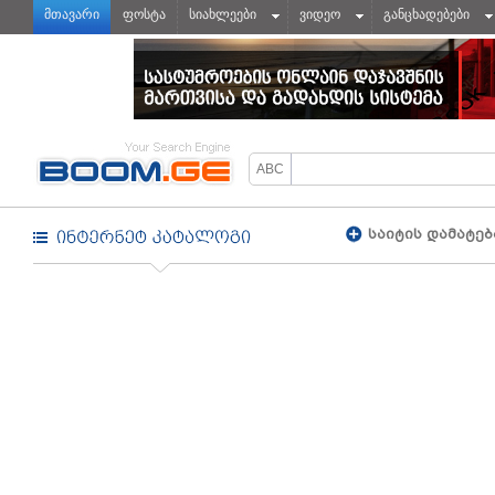
მთავარი
ფოსტა
სიახლეები
ვიდეო
განცხადებები
საიტის დამატებ