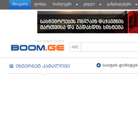
მთავარი
ფოსტა
სიახლეები
ვიდეო
განცხადებები
საიტის დამატებ