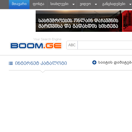
მთავარი
ფოსტა
სიახლეები
ვიდეო
განცხადებები
საიტის დამატებ