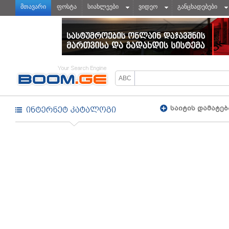
მთავარი
ფოსტა
სიახლეები
ვიდეო
განცხადებები
საიტის დამატებ