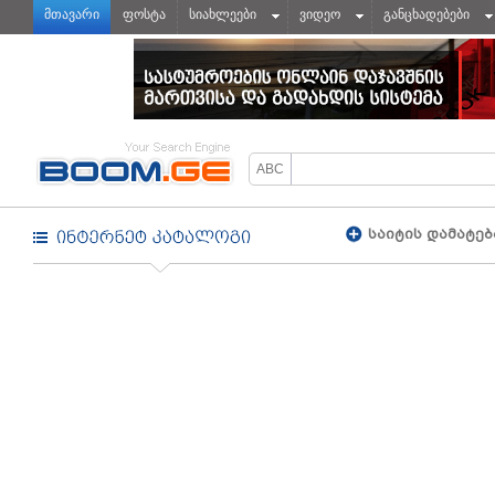
მთავარი
ფოსტა
სიახლეები
ვიდეო
განცხადებები
საიტის დამატებ