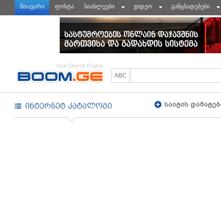
მთავარი
ფოსტა
სიახლეები
ვიდეო
განცხადებები
საიტის დამატებ