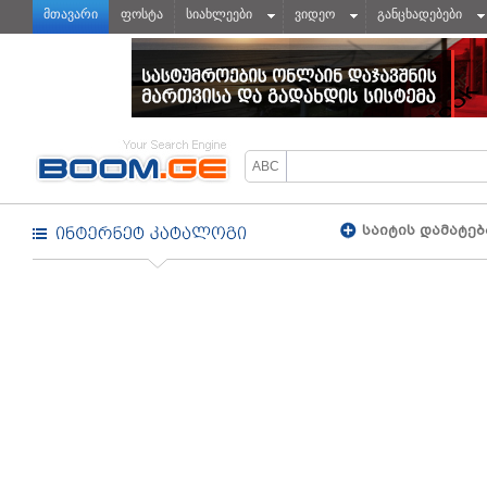
მთავარი
ფოსტა
სიახლეები
ვიდეო
განცხადებები
საიტის დამატებ