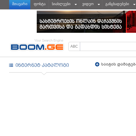
მთავარი
ფოსტა
სიახლეები
ვიდეო
განცხადებები
საიტის დამატებ