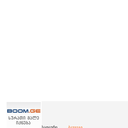
სათაური
ბაუვეგი