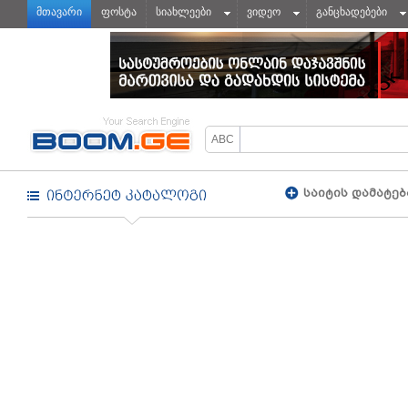
მთავარი
ფოსტა
სიახლეები
ვიდეო
განცხადებები
საიტის დამატებ