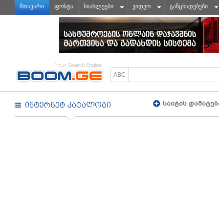
მთავარი
ფოსტა
სიახლეები
ვიდეო
განცხადებები
საიტის დამატებ