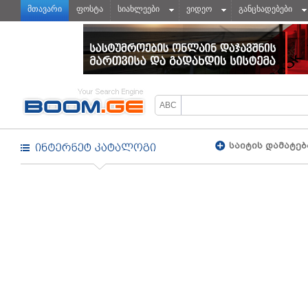
მთავარი
ფოსტა
სიახლეები
ვიდეო
განცხადებები
საიტის დამატებ