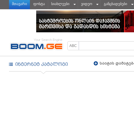
მთავარი
ფოსტა
სიახლეები
ვიდეო
განცხადებები
საიტის დამატებ