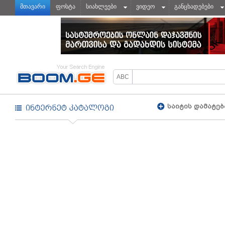
მთავარი
ფოსტა
სიახლეები
ვიდეო
განცხადებები
საიტის დამატებ